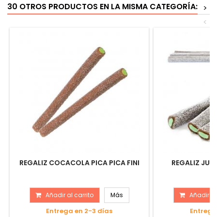
30 OTROS PRODUCTOS EN LA MISMA CATEGORÍA:
>
<
REGALIZ COCACOLA PICA PICA FINI
REGALIZ JUM
Añadir al carrito
Más
Añadir al
Entrega en 2-3 días
Entrega