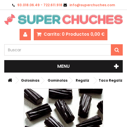
93.018.06.49 - 722.611.918
info@superchuches.com
Carrito:
0
Productos
0,00 €
MENU
Golosinas
Gominolas
Regaliz
Taco Regaliz Ne