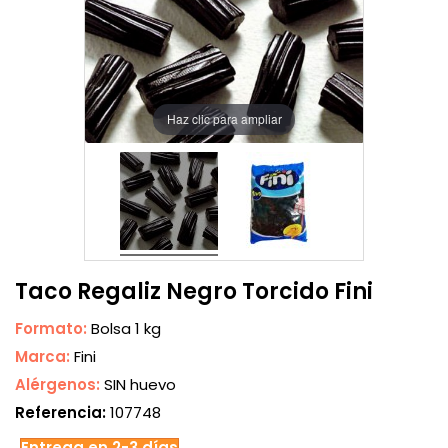
Haz clic para ampliar
Taco Regaliz Negro Torcido Fini
Formato:
Bolsa 1 kg
Marca:
Fini
Alérgenos:
SIN huevo
Referencia:
107748
Entrega en 2-3 días