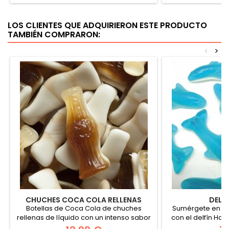
LOS CLIENTES QUE ADQUIRIERON ESTE PRODUCTO
TAMBIÉN COMPRARON:
<
>
CHUCHES COCA COLA RELLENAS
DELF
Botellas de Coca Cola de chuches
Sumérgete en n
rellenas de líquido con un intenso sabor
con el delfín Hari
al...