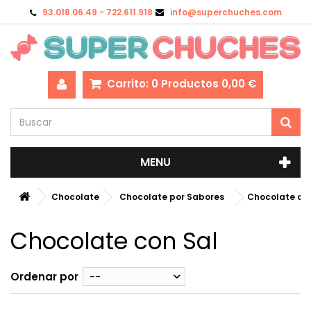
93.018.06.49 - 722.611.918
info@superchuches.com
Carrito:
0
Productos
0,00 €
MENU
Chocolate
Chocolate por Sabores
Chocolate con
Chocolate con Sal
Ordenar por
--