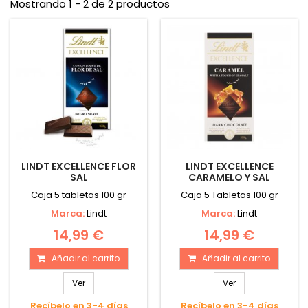
Mostrando 1 - 2 de 2 productos
LINDT EXCELLENCE FLOR
LINDT EXCELLENCE
SAL
CARAMELO Y SAL
Caja 5 tabletas 100 gr
Caja 5 Tabletas 100 gr
Marca:
Lindt
Marca:
Lindt
14,99 €
14,99 €
Añadir al carrito
Añadir al carrito
Ver
Ver
Recíbelo en 3-4 días
Recíbelo en 3-4 días