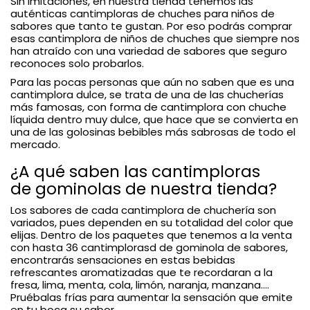
Sin imitaciones, en nuestra tienda tenemos las
auténticas cantimploras de chuches para niños de
sabores que tanto te gustan. Por eso podrás comprar
esas cantimplora de niños de chuches que siempre nos
han atraído con una variedad de sabores que seguro
reconoces solo probarlos.
Para las pocas personas que aún no saben que es una
cantimplora dulce, se trata de una de las chucherías
más famosas, con forma de cantimplora con chuche
líquida dentro muy dulce, que hace que se convierta en
una de las golosinas bebibles más sabrosas de todo el
mercado.
¿A qué saben las cantimploras
de gominolas de nuestra tienda?
Los sabores de cada cantimplora de chuchería son
variados, pues dependen en su totalidad del color que
elijas. Dentro de los paquetes que tenemos a la venta
con hasta 36 cantimplorasd de gominola de sabores,
encontrarás sensaciones en estas bebidas
refrescantes aromatizadas que te recordaran a la
fresa, lima, menta, cola, limón, naranja, manzana....
Pruébalas frías para aumentar la sensación que emite
en tu boca su sabor.