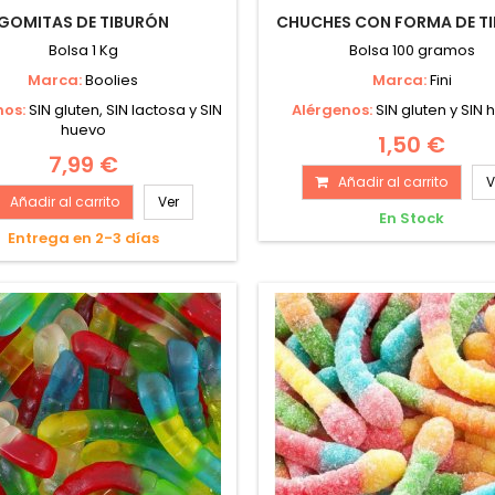
GOMITAS DE TIBURÓN
CHUCHES CON FORMA DE T
Bolsa 1 Kg
Bolsa 100 gramos
Marca:
Boolies
Marca:
Fini
nos:
SIN gluten, SIN lactosa y SIN
Alérgenos:
SIN gluten y SIN
huevo
1,50 €
7,99 €
Añadir al carrito
V
Añadir al carrito
Ver
En Stock
Entrega en 2-3 días