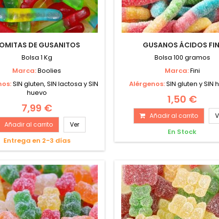
OMITAS DE GUSANITOS
GUSANOS ÁCIDOS FIN
Bolsa 1 Kg
Bolsa 100 gramos
Marca:
Boolies
Marca:
Fini
nos:
SIN gluten, SIN lactosa y SIN
Alérgenos:
SIN gluten y SIN
huevo
1,50 €
7,99 €
Añadir al carrito
V
Añadir al carrito
Ver
En Stock
Entrega en 2-3 días