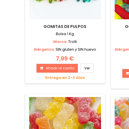
GOMITAS DE PULPOS
G
Bolsa 1 Kg
Marca:
Trolli
Alérgenos:
SIN gluten y SIN huevo
Alérge
7,99 €
Añadir al carrito
Ver
Entrega en 2-3 días