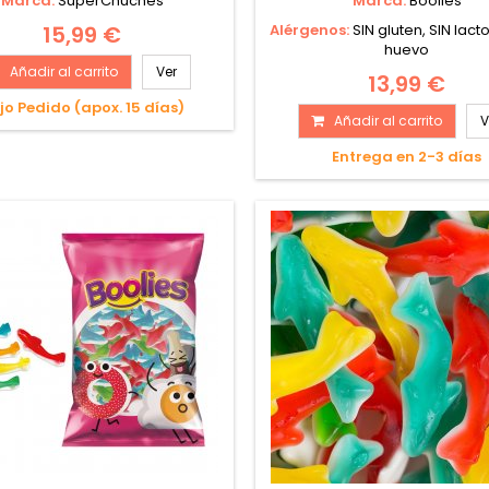
Marca:
SuperChuches
Marca:
Boolies
15,99 €
Alérgenos:
SIN gluten, SIN lact
huevo
Añadir al carrito
Ver
13,99 €
jo Pedido (apox. 15 días)
Añadir al carrito
V
Entrega en 2-3 días