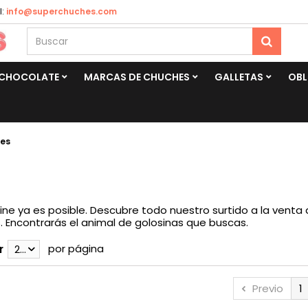
:
info@superchuches.com
CHOCOLATE
MARCAS DE CHUCHES
GALLETAS
OBL
es
ine ya es posible. Descubre todo nuestro surtido a la vent
Encontrarás el animal de golosinas que buscas.
por página
r
28
Previo
1