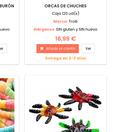
IBURÓN
ORCAS DE CHUCHES
Caja 120 ud(s)
Marca:
Trolli
 huevo
Alérgenos:
SIN gluten y SIN huevo
16,99 €
er
Añadir al carrito
Ver
Entrega en 2-3 días