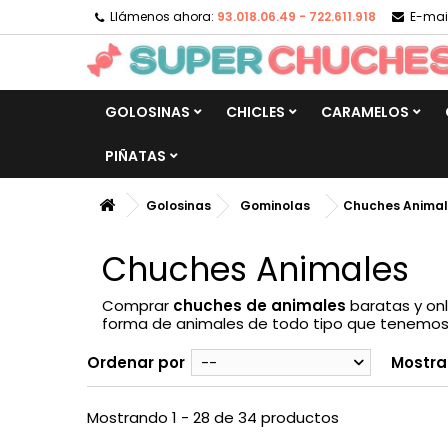
Llámenos ahora:
93.018.06.49 - 722.611.918
E-mail
GOLOSINAS
CHICLES
CARAMELOS
PIÑATAS
Golosinas
Gominolas
Chuches Animal
Chuches Animales
Comprar
chuches de animales
baratas y onl
forma de animales de todo tipo que tenemos. 
Ordenar por
--
Mostra
Mostrando 1 - 28 de 34 productos