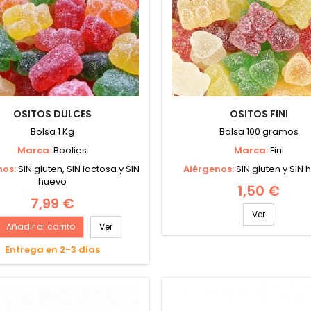
OSITOS DULCES
OSITOS FINI
Bolsa 1 Kg
Bolsa 100 gramos
Marca:
Boolies
Marca:
Fini
nos:
SIN gluten, SIN lactosa y SIN
Alérgenos:
SIN gluten y SIN
huevo
1,50 €
7,99 €
Ver
Añadir al carrito
Ver
Entrega en 2-3 días