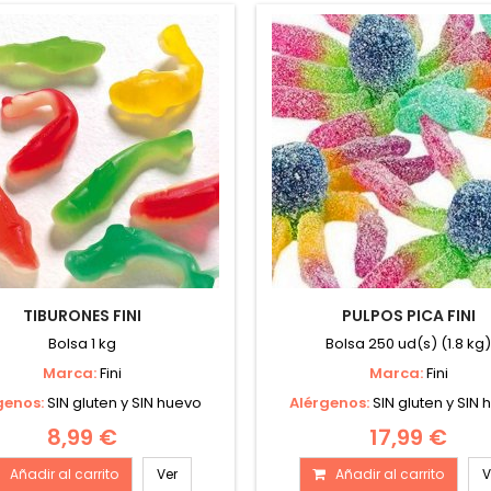
TIBURONES FINI
PULPOS PICA FINI
Bolsa 1 kg
Bolsa 250 ud(s) (1.8 kg
Marca:
Fini
Marca:
Fini
genos:
SIN gluten y SIN huevo
Alérgenos:
SIN gluten y SIN
8,99 €
17,99 €
Añadir al carrito
Ver
Añadir al carrito
V