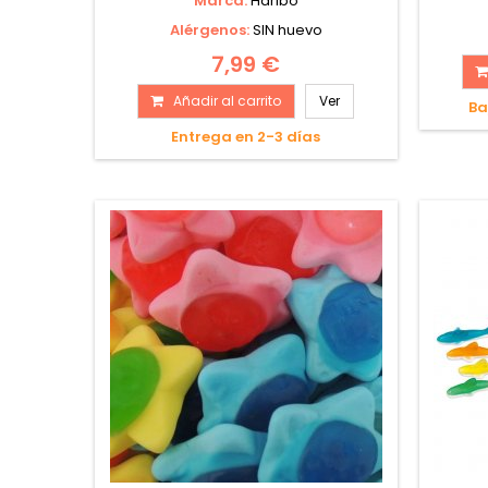
Marca:
Haribo
Alérgenos:
SIN huevo
7,99 €
Añadir al carrito
Ver
Ba
Entrega en 2-3 días