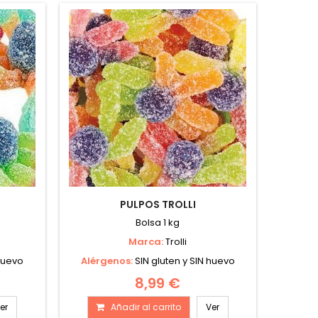
PULPOS TROLLI
)
Bolsa 1 kg
Marca:
Trolli
 huevo
Alérgenos:
SIN gluten y SIN huevo
8,99 €
er
Añadir al carrito
Ver