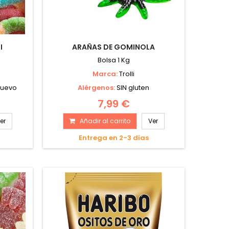
I
ARAÑAS DE GOMINOLA
Bolsa 1 Kg
Marca:
Trolli
 huevo
Alérgenos:
SIN gluten
7,99 €
er
Añadir al carrito
Ver
Entrega en 2-3 días