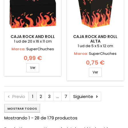
CAJA ROCK AND ROLL
CAJA ROCK AND ROLL
ALTA
1 ud de 20 x 16 x 11 cm
1 ud de 5 x 5 x 12 cm
Marca:
SuperChuches
Marca:
SuperChuches
0,99 €
0,75 €
Ver
Ver
Previo
1
2
3
...
7
Siguiente
MOSTRAR TODOS
Mostrando 1 - 28 de 179 productos