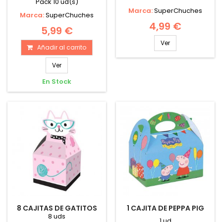
Pack 10 ud(s)
Marca:
SuperChuches
Marca:
SuperChuches
4,99 €
5,99 €
Ver
Añadir al carrito
Ver
En Stock
8 CAJITAS DE GATITOS
1 CAJITA DE PEPPA PIG
8 uds
1 ud