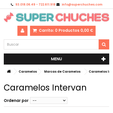
93.018.06.49 - 722.611.918
info@superchuches.com
Carrito:
0
Productos
0,00 €
MENU
Caramelos
Marcas de Caramelos
Caramelos Int
Caramelos Intervan
Ordenar por
--