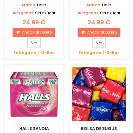
Marca:
Halls
Marca:
Halls
Alérgenos:
SIN azúcar
Alérgenos:
SIN azúcar
24,99 €
24,99 €
Añadir al carrito
Añadir al carrito
Ver
Ver
Entrega en 2-3 días
Entrega en 2-3 días
HALLS SANDIA
BOLSA DE SUGUS