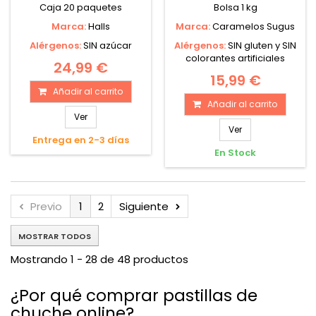
Caja 20 paquetes
Bolsa 1 kg
Marca:
Halls
Marca:
Caramelos Sugus
Alérgenos:
SIN azúcar
Alérgenos:
SIN gluten y SIN
colorantes artificiales
24,99 €
15,99 €
Añadir al carrito
Añadir al carrito
Ver
Ver
Entrega en 2-3 días
En Stock
Previo
1
2
Siguiente
MOSTRAR TODOS
Mostrando 1 - 28 de 48 productos
¿Por qué comprar pastillas de
chuche online?