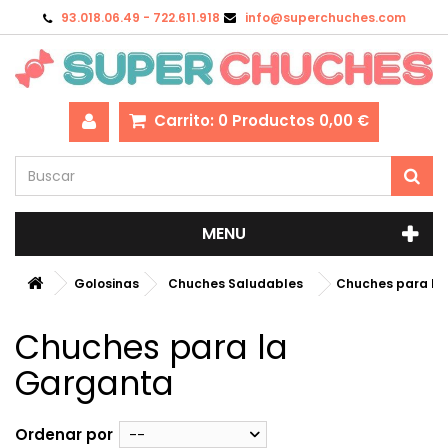
93.018.06.49 - 722.611.918
info@superchuches.com
Carrito:
0
Productos
0,00 €
MENU
Golosinas
Chuches Saludables
Chuches para la
Chuches para la
Garganta
Ordenar por
--