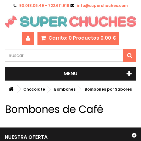
93.018.06.49 - 722.611.918
info@superchuches.com
Carrito:
0
Productos
0,00 €
MENU
Chocolate
Bombones
Bombones por Sabores
Bombones de Café
NUESTRA OFERTA