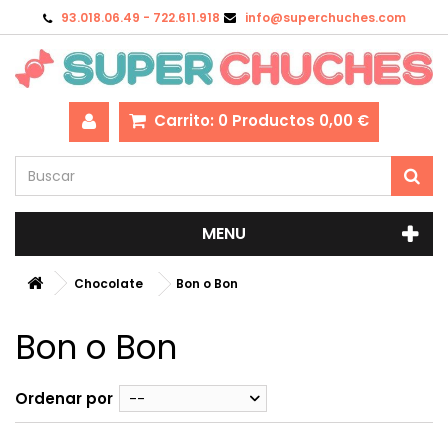
93.018.06.49 - 722.611.918
info@superchuches.com
Carrito:
0
Productos
0,00 €
MENU
Chocolate
Bon o Bon
Bon o Bon
Ordenar por
--