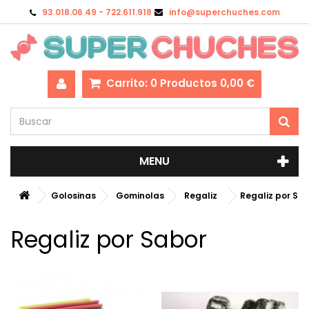
93.018.06.49 - 722.611.918
info@superchuches.com
Carrito:
0
Productos
0,00 €
MENU
Golosinas
Gominolas
Regaliz
Regaliz por Sa
Regaliz por Sabor