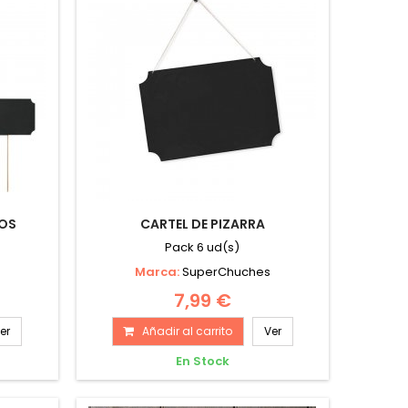
LOS
CARTEL DE PIZARRA
Pack 6 ud(s)
Marca:
SuperChuches
7,99 €
er
Añadir al carrito
Ver
En Stock