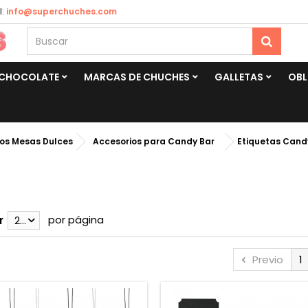
:
info@superchuches.com
CHOCOLATE
MARCAS DE CHUCHES
GALLETAS
OBL
os Mesas Dulces
Accesorios para Candy Bar
Etiquetas Cand
por página
r
28
Previo
1