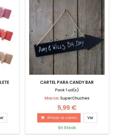
LETE
CARTEL PARA CANDY BAR
Pack 1 ud(s)
Marca:
SuperChuches
5,99 €
er
Añadir al carrito
Ver
En Stock