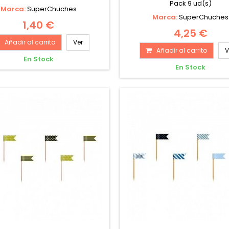
Pack 9 ud(s)
Marca:
SuperChuches
Marca:
SuperChuches
1,40 €
4,25 €
Añadir al carrito
Ver
Añadir al carrito
V
En Stock
En Stock