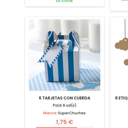
En Stock
6 TARJETAS CON CUERDA
6 ETI
Pack 6 ud(s)
Marca:
SuperChuches
1,75 €