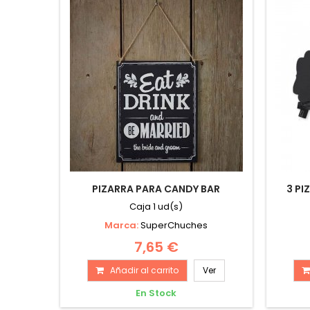
PIZARRA PARA CANDY BAR
3 PI
Caja 1 ud(s)
Marca:
SuperChuches
7,65 €
Añadir al carrito
Ver
En Stock