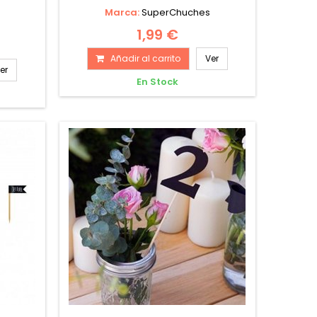
Marca:
SuperChuches
1,99 €
Añadir al carrito
Ver
er
En Stock