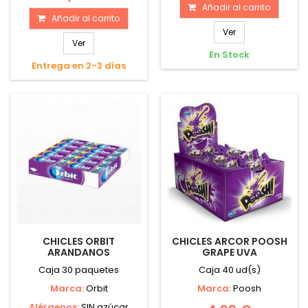
Añadir al carrito
Añadir al carrito
Ver
Ver
En Stock
Entrega en 2-3 días
CHICLES ORBIT
CHICLES ARCOR POOSH
ARANDANOS
GRAPE UVA
Caja 30 paquetes
Caja 40 ud(s)
Marca:
Orbit
Marca:
Poosh
Alérgenos:
SIN azúcar