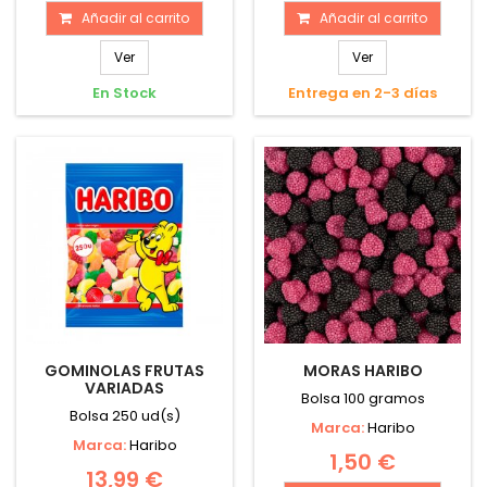
Añadir al carrito
Añadir al carrito
Ver
Ver
En Stock
Entrega en 2-3 días
GOMINOLAS FRUTAS
MORAS HARIBO
VARIADAS
Bolsa 100 gramos
Bolsa 250 ud(s)
Marca:
Haribo
Marca:
Haribo
1,50 €
13,99 €