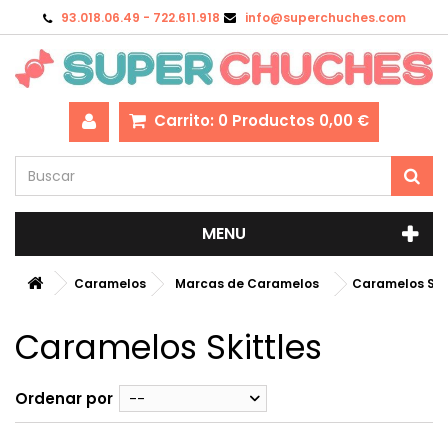
93.018.06.49 - 722.611.918
info@superchuches.com
Carrito:
0
Productos
0,00 €
MENU
Caramelos
Marcas de Caramelos
Caramelos Ski
Caramelos Skittles
Ordenar por
--