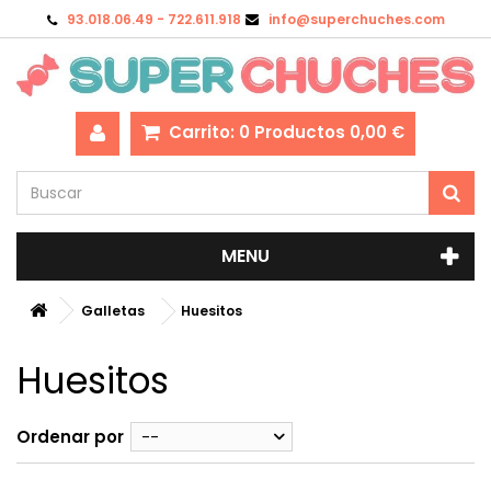
93.018.06.49 - 722.611.918
info@superchuches.com
Carrito:
0
Productos
0,00 €
MENU
Galletas
Huesitos
Huesitos
Ordenar por
--