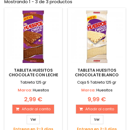
Mostrando 1 - 3 de 3 productos
TABLETA HUESITOS
TABLETA HUESITOS
CHOCOLATE CON LECHE
CHOCOLATE BLANCO
Tableta 125 gr
Caja 5 Tableta 125 gr
Marca:
Huesitos
Marca:
Huesitos
2,99 €
9,99 €
Añadir al carrito
Añadir al carrito
Ver
Ver
Entrega en 2-3 días
Entrega en 2-3 días