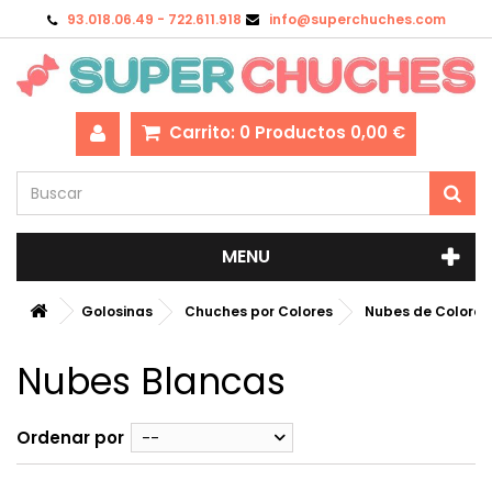
93.018.06.49 - 722.611.918
info@superchuches.com
Carrito:
0
Productos
0,00 €
MENU
Golosinas
Chuches por Colores
Nubes de Colores
Nubes Blancas
Ordenar por
--