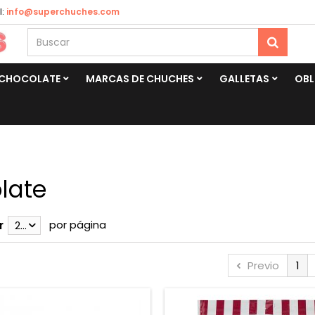
:
info@superchuches.com
CHOCOLATE
MARCAS DE CHUCHES
GALLETAS
OBL
late
por página
r
28
Previo
1