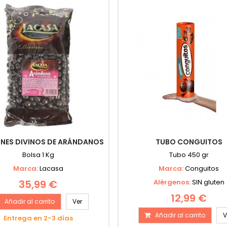
ES DIVINOS DE ARÁNDANOS
TUBO CONGUITOS
Bolsa 1 Kg
Tubo 450 gr
Marca:
Lacasa
Marca:
Conguitos
35,99 €
Alérgenos:
SIN gluten
12,99 €
Añadir al carrito
Ver
Añadir al carrito
V
Entrega en 2-3 días