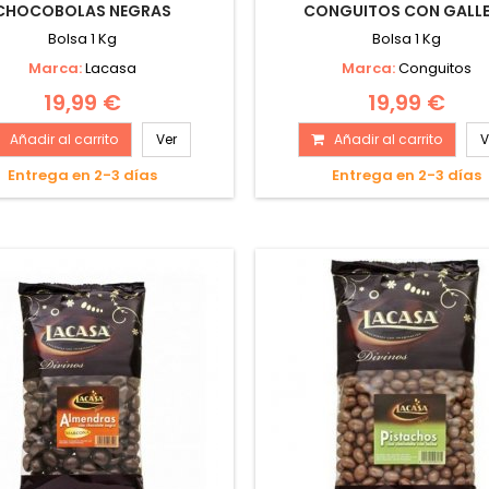
CHOCOBOLAS NEGRAS
CONGUITOS CON GALL
Bolsa 1 Kg
Bolsa 1 Kg
Marca:
Lacasa
Marca:
Conguitos
19,99 €
19,99 €
Añadir al carrito
Ver
Añadir al carrito
V
Entrega en 2-3 días
Entrega en 2-3 días