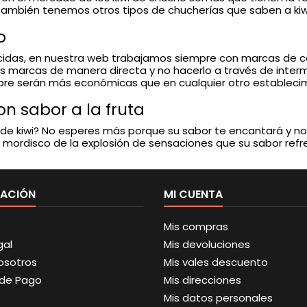
e también tenemos otros tipos de chucherías que saben a kiw
o
idas, en nuestra web trabajamos siempre con marcas de ca
as marcas de manera directa y no hacerlo a través de interm
mpre serán más económicas que en cualquier otro estableci
n sabor a la fruta
de kiwi? No esperes más porque su sabor te encantará y no
a mordisco de la explosión de sensaciones que su sabor refr
MACIÓN
MI CUENTA
Mis compras
gal
Mis devoluciones
osotros
Mis vales descuento
de Pago
Mis direcciones
Mis datos personales