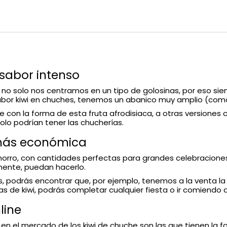
 sabor intenso
ue no solo nos centramos en un tipo de golosinas, por eso 
sabor kiwi en chuches, tenemos un abanico muy amplio (com
e con la forma de esta fruta afrodisiaca, a otras versiones
olo podrían tener las chucherías.
 más económica
rro, con cantidades perfectas para grandes celebraciones
mente, puedan hacerlo.
os, podrás encontrar que, por ejemplo, tenemos a la venta
as de kiwi, podrás completar cualquier fiesta o ir comiendo
line
en el mercado de los kiwi de chuche son las que tienen la fo