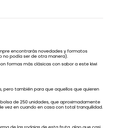
siempre encontrarás novedades y formatos
o no podía ser de otra manera).
 con formas más clásicas con sabor a este kiwi
, pero también para que aquellos que quieren
 la bolsa de 250 unidades, que aproximadamente
 de vez en cuando en casa con total tranquilidad.
rma de las rodajas de esta fruta, algo que casi