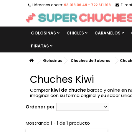
Llámenos ahora:
93.018.06.49 - 722.611.918
E-mail
GOLOSINAS
CHICLES
CARAMELOS
PIÑATAS
Golosinas
Chuches de Sabores
Chuch
Chuches Kiwi
Comprar
kiwi de chuche
barato y online en n
imaginar con su forma original y su sabor único
Ordenar por
--
Mostrando 1 - 1 de 1 producto