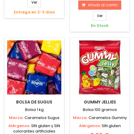
Ver
Añadir al carrito
Entrega en 2-3 días
Ver
En Stock
BOLSA DE SUGUS
GUMMY JELLIES
Bolsa 1 kg
Bolsa 100 gramos
Marca:
Caramelos Sugus
Marca:
Caramelos Gummy
Alérgenos:
SIN gluten y SIN
Alérgenos:
SIN gluten
colorantes artificiales