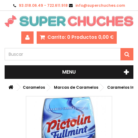
93.018.06.49 - 722.611.918
info@superchuches.com
Carrito:
0
Productos
0,00 €
MENU
Caramelos
Marcas de Caramelos
Caramelos Int