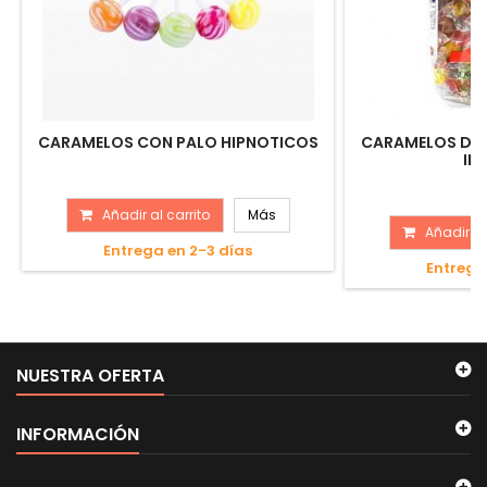
CARAMELOS CON PALO HIPNOTICOS
CARAMELOS DE 
IN
Añadir al carrito
Más
Añadir al
Entrega en 2-3 días
Entrega
NUESTRA OFERTA
INFORMACIÓN