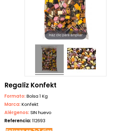
Haz clic para ampliar
Regaliz Konfekt
Formato:
Bolsa 1 Kg
Marca:
Konfekt
Alérgenos:
SIN huevo
Referencia:
112693
Entrega en 2-3 días