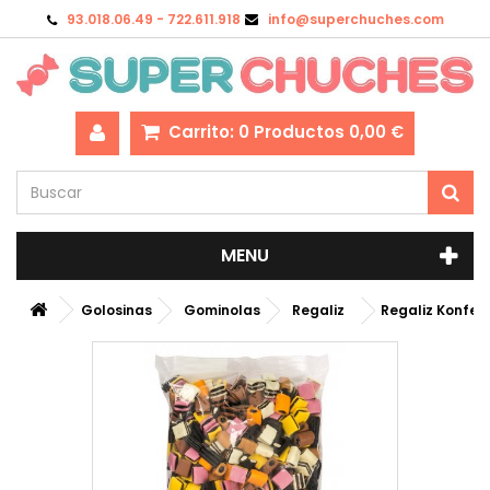
93.018.06.49 - 722.611.918
info@superchuches.com
Carrito:
0
Productos
0,00 €
MENU
Golosinas
Gominolas
Regaliz
Regaliz Konfek