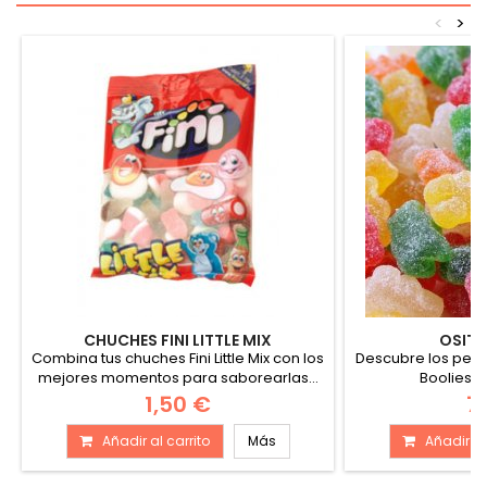
<
>
CHUCHES FINI LITTLE MIX
OSITO
Combina tus chuches Fini Little Mix con los
Descubre los pequ
mejores momentos para saborearlas...
Boolies. 
1,50 €
7
Añadir al carrito
Más
Añadir al