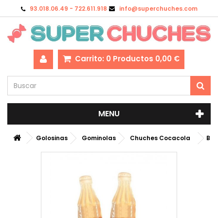
93.018.06.49 - 722.611.918
info@superchuches.com
Carrito:
0
Productos
0,00 €
MENU
Golosinas
Gominolas
Chuches Cocacola
Bot