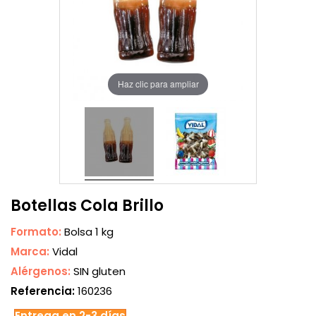
Haz clic para ampliar
Botellas Cola Brillo
Formato:
Bolsa 1 kg
Marca:
Vidal
Alérgenos:
SIN gluten
Referencia:
160236
Entrega en 2-3 días