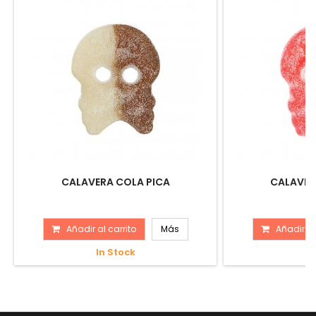
CALAVERA COLA PICA
CALAVER
Añadir al carrito
Más
Añadir al
In Stock
In