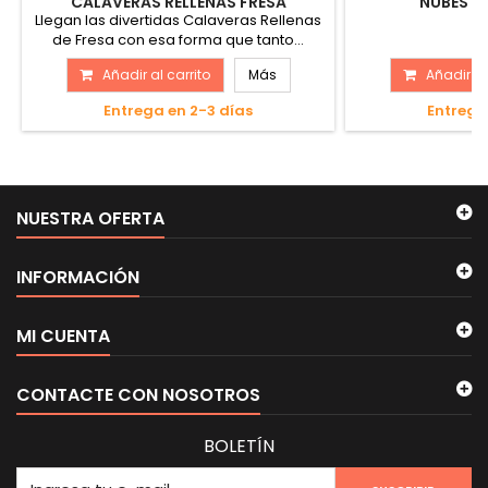
CALAVERAS RELLENAS FRESA
NUBES D
Llegan las divertidas Calaveras Rellenas
de Fresa con esa forma que tanto...
Añadir al carrito
Más
Añadir al
Entrega en 2-3 días
Entrega
NUESTRA OFERTA
INFORMACIÓN
MI CUENTA
CONTACTE CON NOSOTROS
BOLETÍN