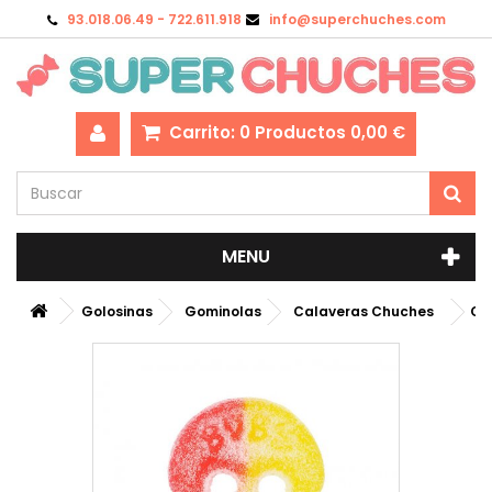
93.018.06.49 - 722.611.918
info@superchuches.com
Carrito:
0
Productos
0,00 €
MENU
Golosinas
Gominolas
Calaveras Chuches
Ca