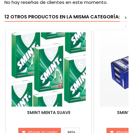
No hay reseñas de clientes en este momento.
12 OTROS PRODUCTOS EN LA MISMA CATEGORÍA:
>
<
SMINT MENTA SUAVE
SMINT 
Añadir al carrito
Más
Añadir al