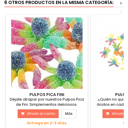
6 OTROS PRODUCTOS EN LA MISMA CATEGORÍA:
>
<
PULPOS PICA FINI
PULPO
Déjate atrapar por nuestros Pulpos Pica
¿Quién no quiere
de Fini. Simplementos deliciosos.
ácidos en cada e
Añadir al carrito
Más
Añadir al
Entrega en 2-3 días
En