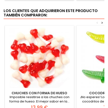
LOS CLIENTES QUE ADQUIRIERON ESTE PRODUCTO
TAMBIÉN COMPRARON:
<
>
CHUCHES CON FORMA DE HUESO
COCODRIL
Imposible resistirse a las chuches con
¡No esperes! Los o
forma de hueso. El mejor sabor en la...
cocodrilos de go
13,99 €
7