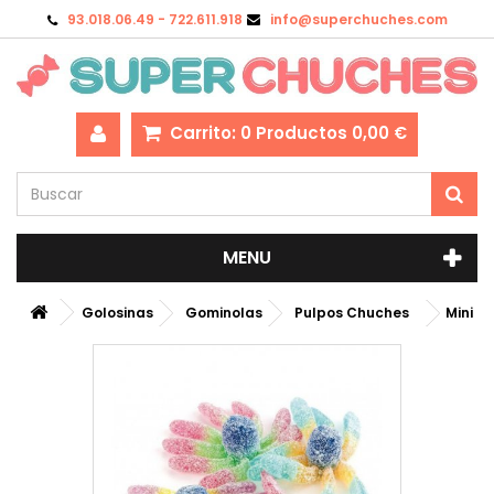
93.018.06.49 - 722.611.918
info@superchuches.com
Carrito:
0
Productos
0,00 €
MENU
Golosinas
Gominolas
Pulpos Chuches
Mini P