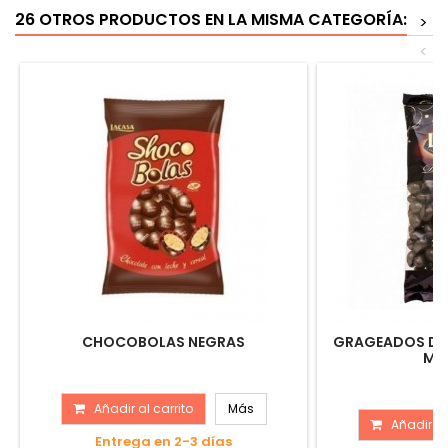
26 OTROS PRODUCTOS EN LA MISMA CATEGORÍA:
>
<
CHOCOBOLAS NEGRAS
GRAGEADOS DIV
MA
Añadir al carrito
Más
Añadir al
Entrega en 2-3 días