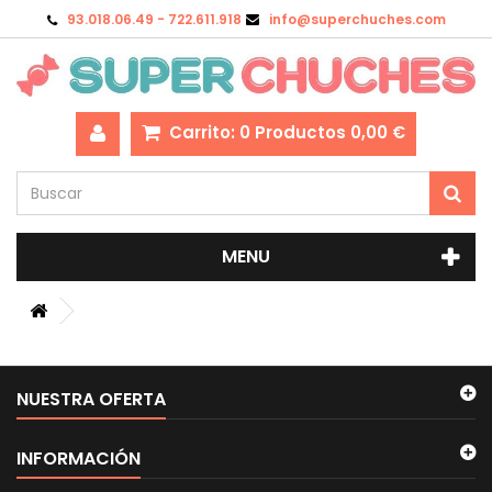
93.018.06.49 - 722.611.918
info@superchuches.com
Carrito:
0
Productos
0,00 €
MENU
NUESTRA OFERTA
INFORMACIÓN