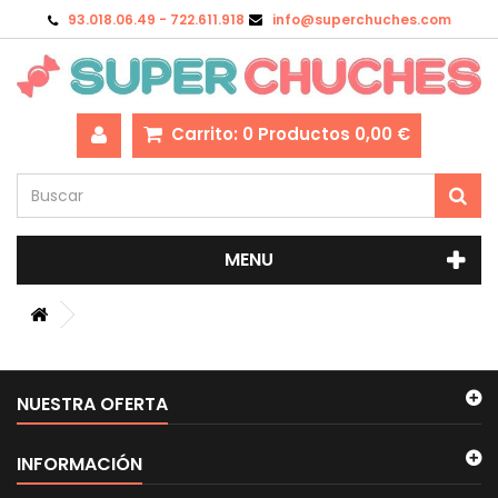
93.018.06.49 - 722.611.918
info@superchuches.com
Carrito:
0
Productos
0,00 €
MENU
NUESTRA OFERTA
INFORMACIÓN