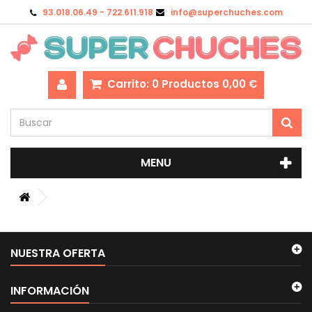
93.018.06.49 - 722.611.918
info@superchuches.com
Carrito:
0
Productos
0,00 €
MENU
NUESTRA OFERTA
INFORMACIÓN